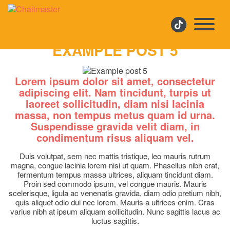
EXAMPLE POST 5
EXAMPLE POST 5
Lorem ipsum dolor sit amet, consectetur
adipiscing elit. Nam tincidunt, turpis ut
laoreet sollicitudin, diam nisi lacinia
massa, non tempus metus quam id urna.
Suspendisse gravida velit diam, in
condimentum risus aliquam vel.
Duis volutpat, sem nec mattis tristique, leo mauris rutrum
magna, congue lacinia lorem nisi ut quam. Phasellus nibh erat,
fermentum tempus massa ultrices, aliquam tincidunt diam.
Proin sed commodo ipsum, vel congue mauris. Mauris
scelerisque, ligula ac venenatis gravida, diam odio pretium nibh,
quis aliquet odio dui nec lorem. Mauris a ultrices enim. Cras
varius nibh at ipsum aliquam sollicitudin. Nunc sagittis lacus ac
luctus sagittis.